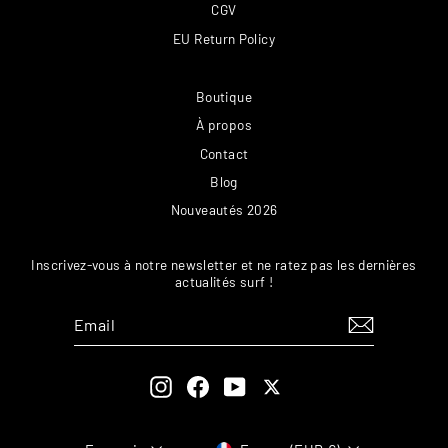
CGV
EU Return Policy
Boutique
À propos
Contact
Blog
Nouveautés 2026
Inscrivez-vous à notre newsletter et ne ratez pas les dernières
actualités surf !
EMAIL
S'INSCRIRE
Instagram
Facebook
YouTube
Twitter