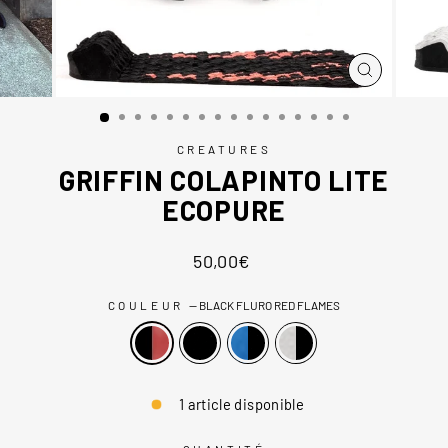
FERMER
(ESC)
CREATURES
GRIFFIN COLAPINTO LITE
ECOPURE
Prix
50,00€
régulier
COULEUR
—
BLACK FLURO RED FLAMES
1 article disponible