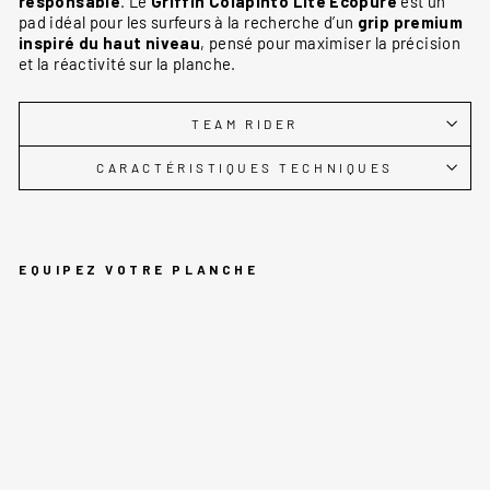
responsable
. Le
Griffin Colapinto Lite Ecopure
est un
pad idéal pour les surfeurs à la recherche d’un
grip premium
inspiré du haut niveau
, pensé pour maximiser la précision
et la réactivité sur la planche.
TEAM RIDER
CARACTÉRISTIQUES TECHNIQUES
EQUIPEZ VOTRE PLANCHE
GR
IF
FI
N
CO
LA
PI
NT
O
LI
TE
EC
OP