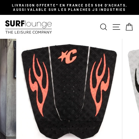
Passer
LIVRAISON OFFERTE* EN FRANCE DÈS 50€ D'ACHATS,
au
AUSSI VALABLE SUR LES PLANCHES JS INDUSTRIES
Diaporama
contenu
Pause
RECHERCHER
NAVIGATI
PA