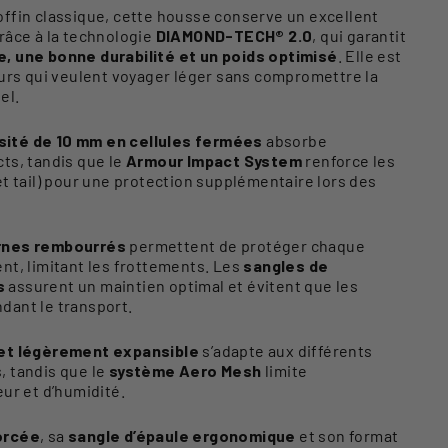
ffin classique, cette housse conserve un excellent
râce à la technologie
DIAMOND-TECH® 2.0
, qui garantit
, une bonne durabilité et un poids optimisé
. Elle est
eurs qui veulent voyager léger sans compromettre la
el.
ité de 10 mm en cellules fermées
absorbe
ts, tandis que le
Armour Impact System
renforce les
et tail) pour une protection supplémentaire lors des
rnes rembourrés
permettent de protéger chaque
nt, limitant les frottements. Les
sangles de
s
assurent un maintien optimal et évitent que les
dant le transport.
 et légèrement expansible
s’adapte aux différents
, tandis que le
système Aero Mesh
limite
eur et d’humidité.
orcée
, sa
sangle d’épaule ergonomique
et son format