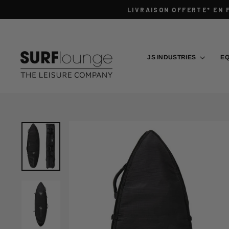
Passer
LIVRAISON OFFERTE* EN 
au
contenu
JS INDUSTRIES
E