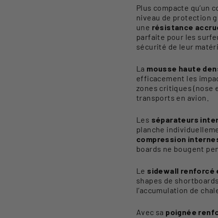
Plus compacte qu’un co
niveau de protection g
une
résistance accrue
parfaite pour les surf
sécurité de leur matéri
La
mousse haute dens
efficacement les impac
zones critiques (nose 
transports en avion.
Les
séparateurs inte
planche individuelleme
compression interne
boards ne bougent pen
Le
sidewall renforcé
shapes de shortboards
l’accumulation de chal
Avec sa
poignée renf