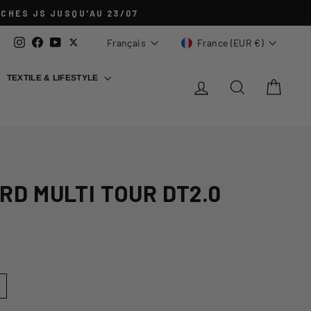
NCHES JS JUSQU'AU 23/07
Langue
Devise
Instagram
Facebook
YouTube
Twitter
Français
France (EUR €)
TEXTILE & LIFESTYLE
SE CONNECTER
RECHERCHER
PANIE
D MULTI TOUR DT2.0