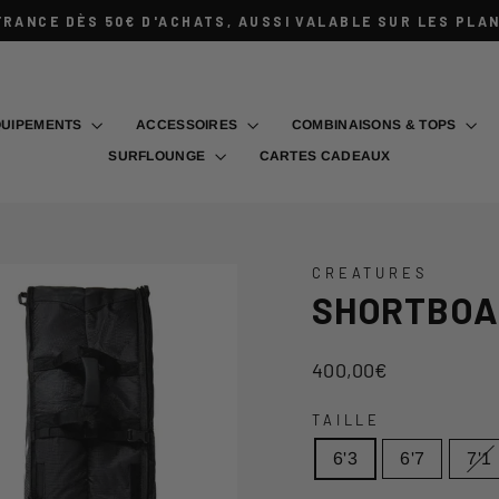
FRANCE DÈS 50€ D'ACHATS, AUSSI VALABLE SUR LES PLA
Diaporama
Pause
QUIPEMENTS
ACCESSOIRES
COMBINAISONS & TOPS
SURFLOUNGE
CARTES CADEAUX
CREATURES
SHORTBOAR
Prix
400,00€
régulier
TAILLE
6'3
6'7
7'1