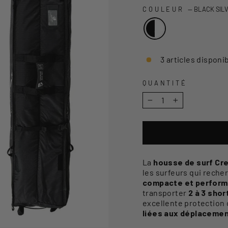
COULEUR
—
BLACK SIL
3 articles disponi
QUANTITÉ
−
+
La
housse de surf Cre
les surfeurs qui rech
compacte et perfor
transporter
2 à 3 sho
excellente protection 
liées aux déplaceme