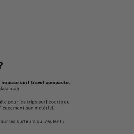
?
e
housse surf travel compacte
,
classique.
aite pour les trips surf courts ou
fficacement son matériel.
r les surfeurs qui veulent :