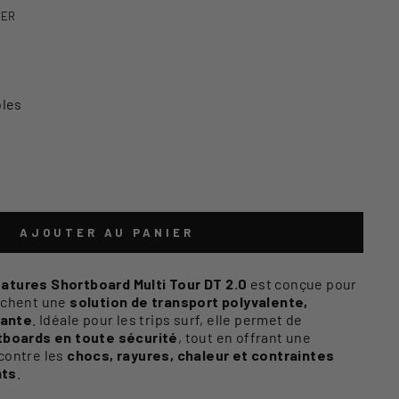
VER
bles
AJOUTER AU PANIER
atures Shortboard Multi Tour DT 2.0
est conçue pour
erchent une
solution de transport polyvalente,
mante
. Idéale pour les trips surf, elle permet de
rtboards en toute sécurité
, tout en offrant une
contre les
chocs, rayures, chaleur et contraintes
nts
.